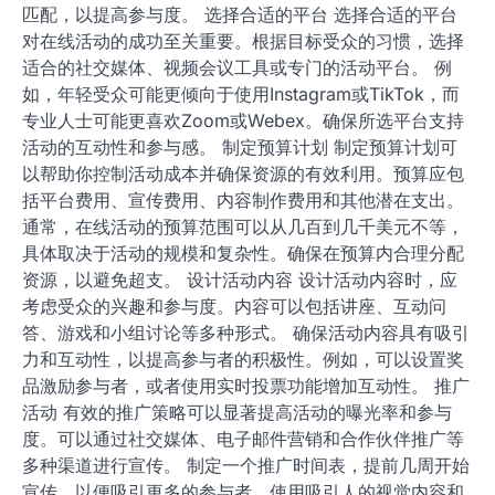
营销方案? 制定有效的在线活动营销方案需要明确目标、
选择合适的平台、合理制定预算、设计吸引人的活动内
容，并有效推广活动。通过系统的规划和执行，可以提高
参与者的满意度和活动的成功率。 明确目标受众 明确目
标受众是制定在线活动营销方案的第一步。了解受众的年
龄、性别、兴趣和需求，可以帮助你设计更具吸引力的活
动内容。 可以通过问卷调查、社交媒体分析和市场研究等
方式获取受众信息。确保活动内容与受众的期望和需求相
匹配，以提高参与度。 选择合适的平台 选择合适的平台
对在线活动的成功至关重要。根据目标受众的习惯，选择
适合的社交媒体、视频会议工具或专门的活动平台。 例
如，年轻受众可能更倾向于使用Instagram或TikTok，而
专业人士可能更喜欢Zoom或Webex。确保所选平台支持
活动的互动性和参与感。 制定预算计划 制定预算计划可
以帮助你控制活动成本并确保资源的有效利用。预算应包
括平台费用、宣传费用、内容制作费用和其他潜在支出。
通常，在线活动的预算范围可以从几百到几千美元不等，
具体取决于活动的规模和复杂性。确保在预算内合理分配