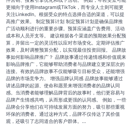
交媒体活动或线上广告来吸引更多受众。确保目标具体、
可测量，并设定合理的时间框架。 识别目标受众 识别目
标受众是品牌推广成功的关键。了解受众的年龄、性别、
兴趣和消费习惯，有助于制定更具针对性的推广策略。 可
以通过市场调研、问卷调查或社交媒体分析来获取受众信
息。确保推广内容与受众的需求和偏好相匹配，以提高转
化率。 选择合适的推广渠道 选择合适的推广渠道可以有
效提升品牌的曝光率。常见的渠道包括社交媒体、电子邮
件营销、搜索引擎优化和线下活动。 例如，年轻受众可能
更倾向于使用Instagram或TikTok，而专业人士则可能更
关注LinkedIn。根据受众的特点选择合适的渠道，可以提
高推广效果。 制定预算计划 制定预算计划是确保品牌推
广活动顺利进行的重要步骤。预算应涵盖广告费用、活动
成本和人员开支等。 建议根据各个渠道的预期效果分配预
算，并留出一定的灵活性以应对市场变化。定期评估推广
效果，及时调整预算分配，以实现最佳投资回报。 品牌故
事如何影响品牌推广？ 品牌故事通过传递情感和价值观来
影响品牌推广，它能够帮助消费者与品牌建立更深层次的
连接。有效的品牌故事不仅能够吸引目标受众，还能增强