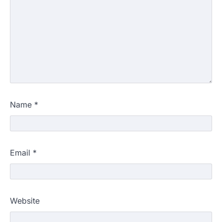
Leave a Reply
Your email address will not be published.
Required
fields are marked
*
Comment
*
Name
*