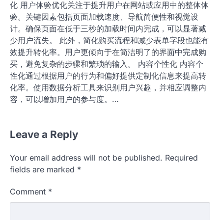
步骤 实施测试时，首先要确定测试目标和关键指标，例如
点击率或转化率。接下来，设计A/B测试，通过对比不同
版本的页面效果，找出最佳方案。 在测试过程中，确保样
本量足够大，以获得可靠的数据结果。测试结束后，分析
结果并根据数据做出相应的调整，持续优化转化率。 转化
率优化的常见策略是什么? 转化率优化的常见策略包括用
户体验优化、内容个性化和A/B测试。这些策略旨在通过
改善用户互动和满足用户需求来提高转化率。 用户体验优
化 用户体验优化关注于提升用户在网站或应用中的整体体
验。关键因素包括页面加载速度、导航简便性和视觉设
计。确保页面在低于三秒的加载时间内完成，可以显著减
少用户流失。 此外，简化购买流程和减少表单字段也能有
效提升转化率。用户更倾向于在简洁明了的界面中完成购
买，避免复杂的步骤和繁琐的输入。 内容个性化 内容个
性化通过根据用户的行为和偏好提供定制化信息来提高转
化率。使用数据分析工具来识别用户兴趣，并相应调整内
容，可以增加用户的参与度。…